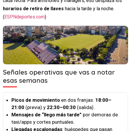
cada fecha. Para anfitriones y managers, eso desplaza los
horarios de retiro de llaves
hacia la tarde y la noche.
(
ESPNdeportes.com
)
Señales operativas que vas a notar
esas semanas
Picos de movimiento
en dos franjas:
18:00–
21:00
(previa) y
22:30–00:30
(salida).
Mensajes de “llego más tarde”
por demoras de
taxi/apps y cortes puntuales.
Llegadas escalonadas
: huéspedes que pasan