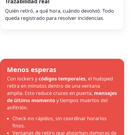
Trazabilidad real
Quién retiró, a qué hora, cuándo devolvió. Todo
queda registrado para resolver incidencias.
Menos esperas
Con lockers y
códigos temporales
, el huésped
retira en minutos dentro de una ventana
amplia. Esto reduce cruces en puerta,
mensajes
de último momento
y tiempos muertos del
anfitrión.
Check-ins rápidos, sin coordinar horarios
finos.
Ventanas de retiro que absorben demoras de